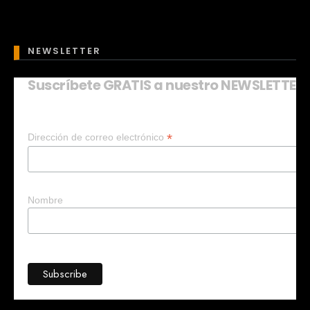
NEWSLETTER
Suscríbete GRATIS a nuestro NEWSLETTER
Mary
En línea
*
Dirección de correo electrónico
¡Hola! 👋 Soy Mary tu asistente virtual.
🤖
¿Quieres que te ayude a crear un
negocio?
Nombre