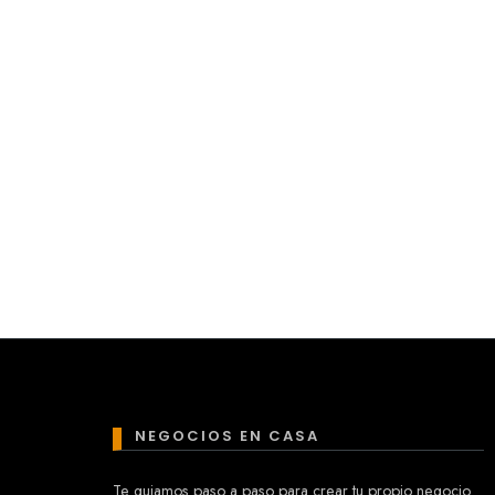
NEGOCIOS EN CASA
Te guiamos paso a paso para crear tu propio negocio