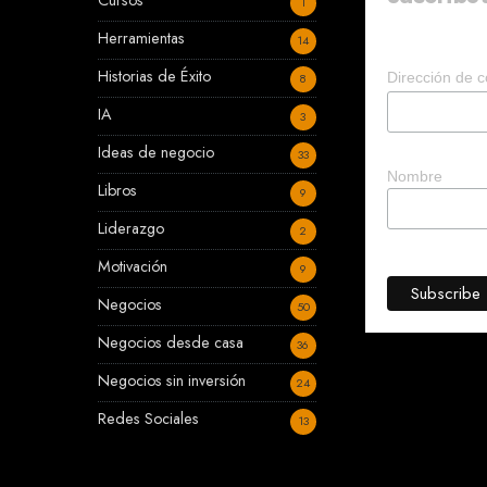
Cursos
1
Herramientas
14
Historias de Éxito
Dirección de c
8
IA
3
Ideas de negocio
33
Nombre
Libros
9
Liderazgo
2
Motivación
9
Negocios
50
Negocios desde casa
36
Negocios sin inversión
24
Redes Sociales
13