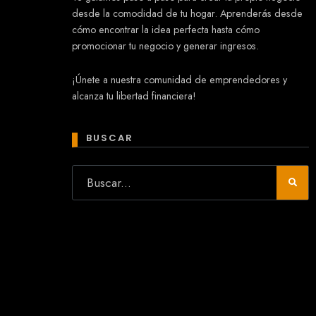
desde la comodidad de tu hogar. Aprenderás desde
cómo encontrar la idea perfecta hasta cómo
promocionar tu negocio y generar ingresos.
Mary
¡Únete a nuestra comunidad de emprendedores y
En línea
alcanza tu libertad financiera!
¡Hola!
Soy Mary tu asistente virtual.
¿Quieres que te ayude a crear un
BUSCAR
negocio?