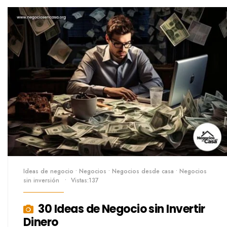
Ideas de negocio
•
Negocios
•
Negocios desde casa
•
Negocios
sin inversión
•
Vistas:137
30 Ideas de Negocio sin Invertir
Dinero