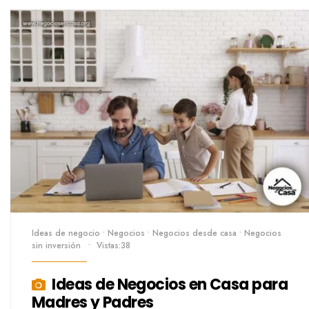
Ideas de negocio
•
Negocios
•
Negocios desde casa
•
Negocios
sin inversión
•
Vistas:38
Ideas de Negocios en Casa para
Madres y Padres