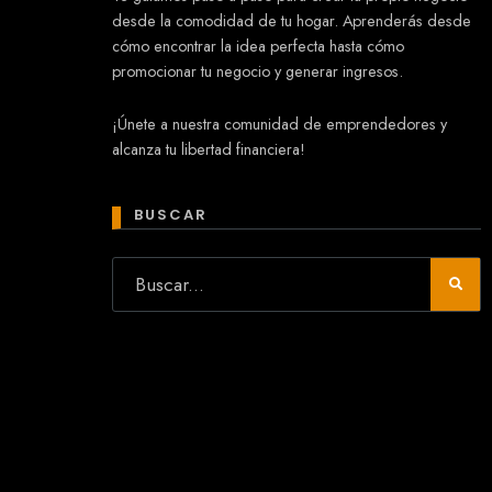
desde la comodidad de tu hogar. Aprenderás desde
cómo encontrar la idea perfecta hasta cómo
promocionar tu negocio y generar ingresos.
Mary
¡Únete a nuestra comunidad de emprendedores y
En línea
alcanza tu libertad financiera!
¡Hola!
Soy Mary tu asistente virtual.
¿Quieres que te ayude a crear un
BUSCAR
negocio?