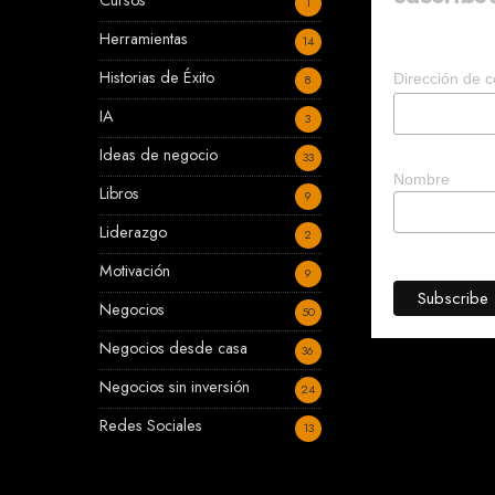
Cursos
1
Herramientas
14
Historias de Éxito
Dirección de c
8
IA
3
Ideas de negocio
33
Nombre
Libros
9
Liderazgo
2
Motivación
9
Negocios
50
Negocios desde casa
36
Negocios sin inversión
24
Redes Sociales
13