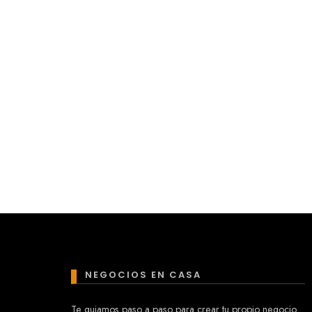
NEGOCIOS EN CASA
Te guiamos paso a paso para crear tu propio negocio