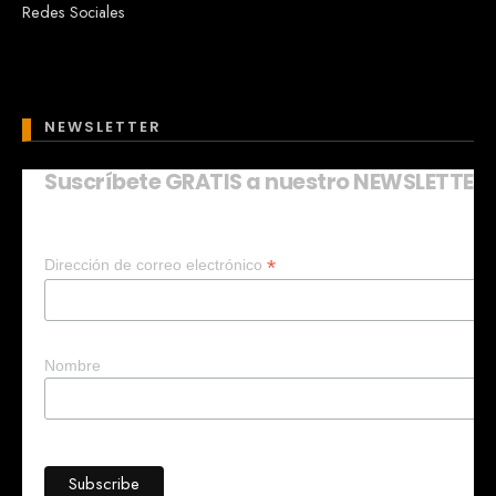
Redes Sociales
NEWSLETTER
Suscríbete GRATIS a nuestro NEWSLETTER
Mary
En línea
*
Dirección de correo electrónico
¡Hola!
Soy Mary tu asistente virtual.
¿Quieres que te ayude a crear un
negocio?
Nombre