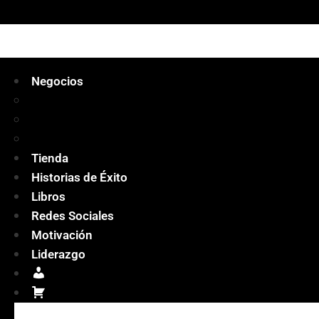
Negocios
Ideas de negocio
Negocios desde casa
Negocios sin inversión
Tienda
Historias de Éxito
Libros
Redes Sociales
Motivación
Liderazgo
Mi
cuenta
Carrito