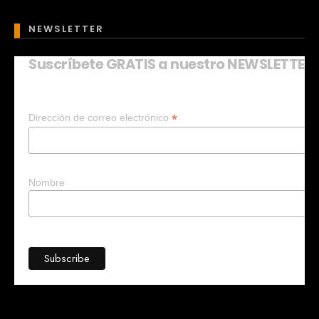
NEWSLETTER
Suscríbete GRATIS a nuestro NEWSLETTER
Mary
En línea
*
Dirección de correo electrónico
¡Hola!
Soy Mary tu asistente virtual.
¿Quieres que te ayude a crear un
negocio?
Nombre