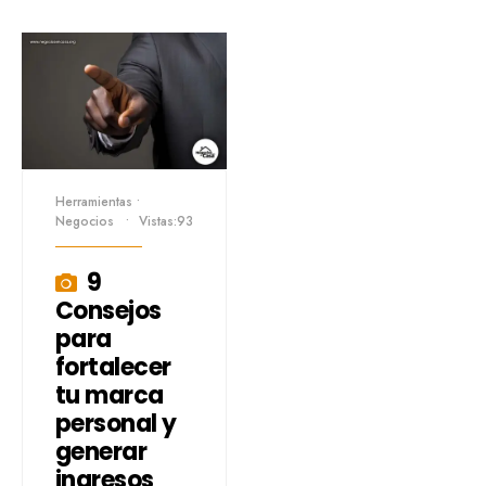
Herramientas
•
Negocios
•
Vistas:93
9
Consejos
para
fortalecer
tu marca
personal y
generar
ingresos