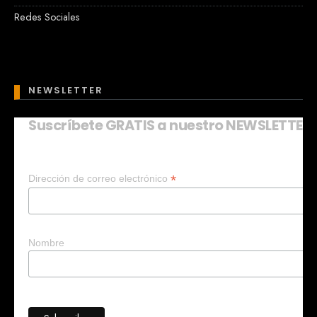
Redes Sociales
NEWSLETTER
Suscríbete GRATIS a nuestro NEWSLETTER
Mary
En línea
*
Dirección de correo electrónico
¡Hola!
Soy Mary tu asistente virtual.
¿Quieres que te ayude a crear un
negocio?
Nombre