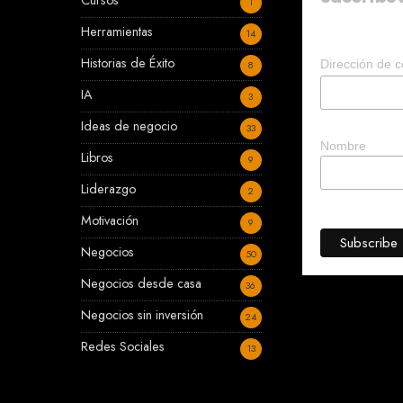
Cursos
1
Herramientas
14
Historias de Éxito
Dirección de c
8
IA
3
Ideas de negocio
33
Nombre
Libros
9
Liderazgo
2
Motivación
9
Negocios
50
Negocios desde casa
36
Negocios sin inversión
24
Redes Sociales
13