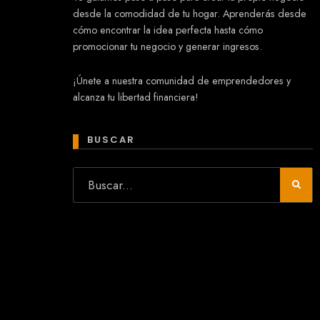
desde la comodidad de tu hogar. Aprenderás desde
cómo encontrar la idea perfecta hasta cómo
promocionar tu negocio y generar ingresos.
Mary
¡Únete a nuestra comunidad de emprendedores y
En línea
alcanza tu libertad financiera!
¡Hola!
Soy Mary tu asistente virtual.
¿Quieres que te ayude a crear un
BUSCAR
negocio?