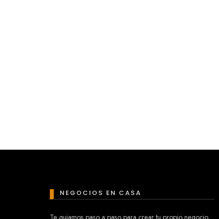
NEGOCIOS EN CASA
Te guiamos paso a paso para crear tu propio negocio