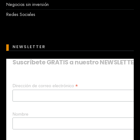
Negocios sin inversión
Redes Sociales
NEWSLETTER
Suscríbete GRATIS a nuestro NEWSLETTER
Mary
En línea
*
Dirección de correo electrónico
¡Hola! 👋 Soy Mary tu asistente virtual.
🤖
¿Quieres que te ayude a crear un
negocio?
Nombre