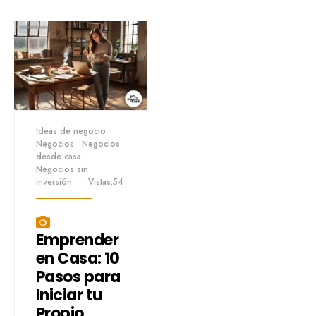
Ideas de negocio
•
Negocios
•
Negocios
desde casa
•
Negocios sin
inversión
•
Vistas:54
Emprender
en Casa: 10
Pasos para
Iniciar tu
Propio