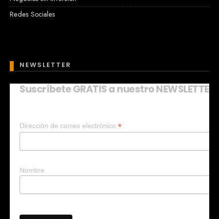
Redes Sociales
NEWSLETTER
Suscríbete GRATIS a nuestro NEWSLETTER
Mary
En línea
*
Dirección de correo electrónico
¡Hola!
Soy Mary tu asistente virtual.
¿Quieres que te ayude a crear un
negocio?
Nombre