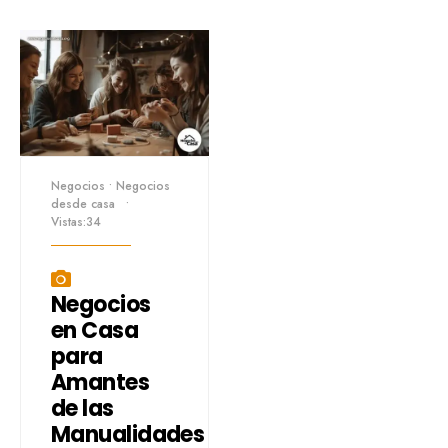
Negocios
•
Negocios
desde casa
•
Vistas:34
Negocios
en Casa
para
Amantes
de las
Manualidades