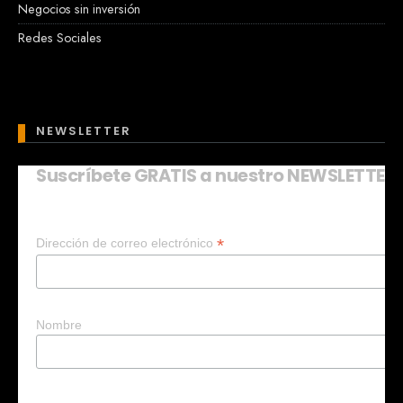
Negocios sin inversión
Redes Sociales
NEWSLETTER
Suscríbete GRATIS a nuestro NEWSLETTER
Mary
En línea
*
Dirección de correo electrónico
¡Hola!
Soy Mary tu asistente virtual.
¿Quieres que te ayude a crear un
negocio?
Nombre